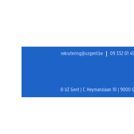
rekrutering@uzgent.be
09 332 01 4
© UZ Gent | C. Heymanslaan 10 | 9000 