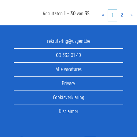
Resultaten
1 – 30
van
35
«
1
2
»
rekrutering@uzgent.be
09 332 01 49
Alle vacatures
Privacy
Cookieverklaring
Disclaimer