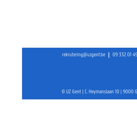
rekrutering@uzgent.be
09 332 01 4
© UZ Gent | C. Heymanslaan 10 | 9000 