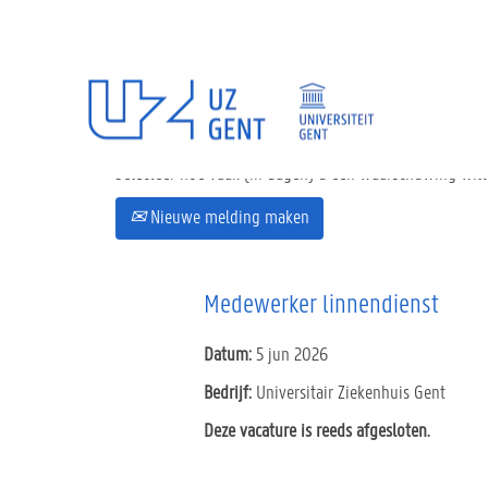
Selecteer hoe vaak (in dagen) u een waarschuwing wil
Nieuwe melding maken
Medewerker linnendienst
Datum:
5 jun 2026
Bedrijf:
Universitair Ziekenhuis Gent
Deze vacature is reeds afgesloten.