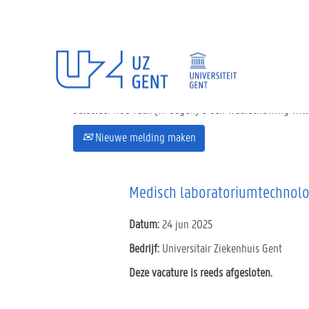
Selecteer hoe vaak (in dagen) u een waarschuwing wil
Nieuwe melding maken
Medisch laboratoriumtechnol
Datum:
24 jun 2025
Bedrijf:
Universitair Ziekenhuis Gent
Deze vacature is reeds afgesloten.