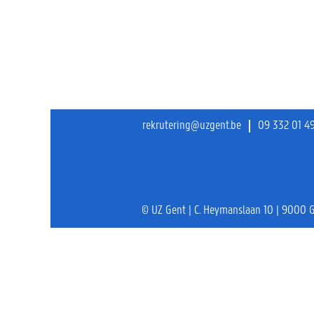
rekrutering@uzgent.be
09 332 01 4
© UZ Gent | C. Heymanslaan 10 | 9000 